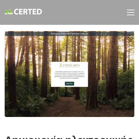
Δημιουργία
ηλεκτρονικής
πλατφόρμας
΄ΑΠΟΛΗΨΙΣ΄