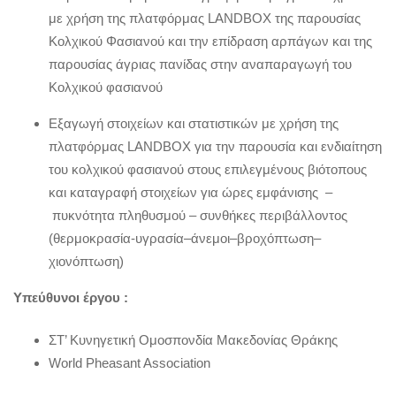
με χρήση της πλατφόρμας LANDBOX της παρουσίας
Κολχικού Φασιανού και την επίδραση αρπάγων και της
παρουσίας άγριας πανίδας στην αναπαραγωγή του
Κολχικού φασιανού
Εξαγωγή στοιχείων και στατιστικών με χρήση της
πλατφόρμας LANDBOX για την παρουσία και ενδιαίτηση
του κολχικού φασιανού στους επιλεγμένους βιότοπους
και καταγραφή στοιχείων για ώρες εμφάνισης –
πυκνότητα πληθυσμού – συνθήκες περιβάλλοντος
(θερμοκρασία-υγρασία–άνεμοι–βροχόπτωση–
χιονόπτωση)
Υπεύθυνοι έργου :
ΣΤ’ Κυνηγετική Ομοσπονδία Μακεδονίας Θράκης
World Pheasant Association