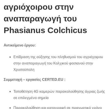
του
αγριόχοιρου στην
αναπαραγωγή του
αγριόχοιρου
Phasianus Colchicus
στην
Αντικείμενο έργου:
αναπαραγωγή
Επίδραση της αύξησης του πληθυσμού του αγριόχοιρου
στην αναπαραγωγή του Κολχικού φασιανού στην
του
Χρυσούπολη
Συμμετοχή – εργασίες
CERTED.EU
:
Phasianus
Τοποθέτηση 4G καμερών παρακολούθησης άγριας ζωής
σε επιλεγμένα σημεία
Colchicus
Παρακολούθηση και καταγραφή σε πραγματικό χρόνο