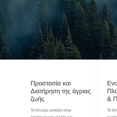
Προστασία και
Ενο
Διατήρηση της άγριας
Πλα
ζωής
& 
Το Κέντρο εστιάζει στην
Το Κέ
επιστημονική μελέτη και
ενοπο