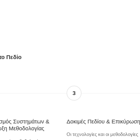
το Πεδίο
3
ασμός Συστημάτων &
Δοκιμές Πεδίου & Επικύρωσ
υξη Μεθοδολογίας
Οι τεχνολογίες και οι μεθοδολογίες