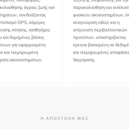
ολούθησης άγριας ζωής και
παρακολούθηση και ανάλυσ
ιτημάτων, συνδυάζοντας
φυσικών οικοσυστημάτων, ό
ντοπισμό GPS, κάμερες
αναγνώριση ειδών και η
ευσης κίνησης, αισθητήρες
ανίχνευση περιβαλλοντικών
υ και δομημένες βάσεις
προτύπων, υποστηρίζοντας
μένων για εφαρμοσμένη
έρευνα βασισμένη σε δεδομ
α και τεκμηριωμένη
και τεκμηριωμένες αποφάσει
ίριση οικοσυστημάτων.
διαχείρισης.
Η ΑΠΟΣΤΟΛΗ ΜΑΣ