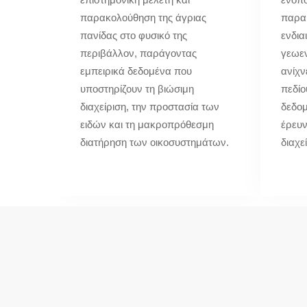
παρακολούθηση της άγριας
παρακ
πανίδας στο φυσικό της
ενδια
περιβάλλον, παράγοντας
γεωε
εμπειρικά δεδομένα που
ανίχν
υποστηρίζουν τη βιώσιμη
πεδίο
διαχείριση, την προστασία των
δεδο
ειδών και τη μακροπρόθεσμη
έρευν
διατήρηση των οικοσυστημάτων.
διαχε