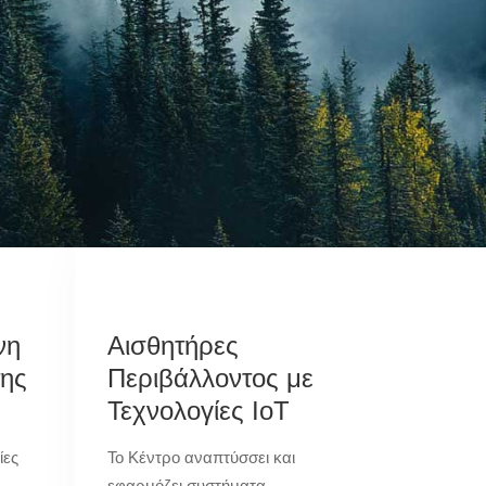
νη
Αισθητήρες
της
Περιβάλλοντος με
Τεχνολογίες IoT
ίες
Το Κέντρο αναπτύσσει και
εφαρμόζει συστήματα