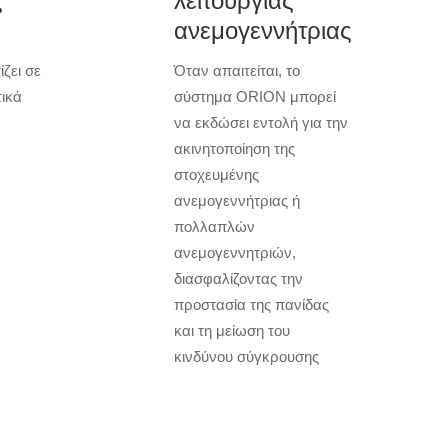
ς
λειτουργίας
ανεμογεννήτριας
ζει σε
Όταν απαιτείται, το
ικά
σύστημα ORION μπορεί
να εκδώσει εντολή για την
ακινητοποίηση της
στοχευμένης
ανεμογεννήτριας ή
πολλαπλών
ανεμογεννητριών,
διασφαλίζοντας την
προστασία της πανίδας
και τη μείωση του
κινδύνου σύγκρουσης