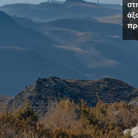
στ
άξ
πρ