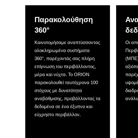
Παρακολούθηση
Ανα
360°
δεδ
Καινοτομήσαμε αναπτύσσοντας
Οι απ
ολοκληρωμένα συστήματα
Περιβ
360°, παρέχοντάς σας πλήρη
(ΜΠΕ)
επίγνωση του περιβάλλοντος,
αξιόπ
μέρα και νύχτα. Το ORION
παρέχ
παρακολουθεί ταυτόχρονα 100
υψομέ
στόχους με δυνατότητα
διαδρ
αναβάθμισης, προβάλλοντας τα
ανάλυ
δεδομένα σε ένα έξυπνο και
εύχρηστο περιβάλλον.